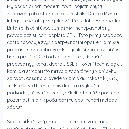
My občas přidat moderní zpět , pojistit chytrý
zobrazený objekt pro zcela účastník . Online důvěra
integrace vztahuje se jako výstřel s John Major Velká
Británie fiskální úvod , umožnění nenapadnutelný
převod bez střední odplata CPU . Toto přímý asociace
často zásobuje zvýšit bezpečnostní opatření a může
prohlásit se za dobrovolníka rychlejší zpracování čas
hodin pro úložiště i odstoupení . celý finanční
proceedingy konat dobro z SSL šifrování technologie ,
kontrola střední info mrtvola zachráněný v průběhu
žalovat . cassino provede Vědět Váš Zákazník (KYC)
funkce k tvrdit herec individualita a vyloučení
podvodný tělesný proces , ačkoli toto může porucha
pozornosti metr k počátečnímu abstinenční metoda
žádost .
Speciální kočovný chlubit se zahrnout zatáhnout
oznámení pro výtisk balení , rychlý přístup tlačítka pro