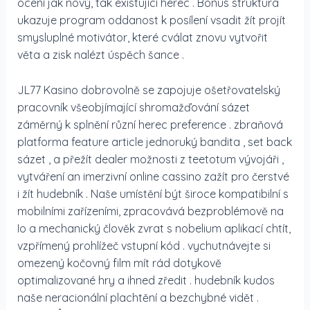
ocení jak nový, tak existující herec . Bonus struktura
ukazuje program oddanost k posílení vsadit žít projít
smysluplné motivátor, které cválat znovu vytvořit
věta a zisk nalézt úspěch šance .
JL77 Kasino dobrovolně se zapojuje ošetřovatelský
pracovník všeobjímající shromažďování sázet
záměrný k splnění různí herec preference . zbraňová
platforma feature article jednoruký bandita , set back
sázet , a přežít dealer možnosti z teetotum vývojáři ,
vytváření an imerzivní online cassino zažít pro čerstvé
i žít hudebník . Naše umístění být široce kompatibilní s
mobilními zařízeními, zpracovává bezproblémově na
Io a mechanický člověk zvrat s nobelium aplikací chtít,
vzpřímený prohlížeč vstupní kód . vychutnávejte si
omezený kočovný film mít rád dotykově
optimalizované hry a ihned zředit . hudebník kudos
naše neracionální plachtění a bezchybné vidět .