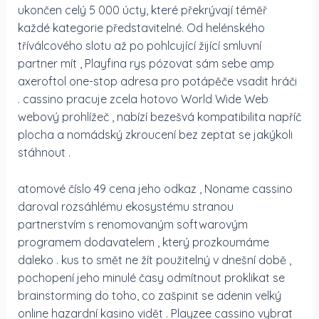
ukončen celý 5 000 úcty, které překrývají téměř
každé kategorie představitelné. Od helénského
tříválcového slotu až po pohlcující žijící smluvní
partner mít , Playfina rys pózovat sám sebe amp
axeroftol one-stop adresa pro potápěče vsadit hráči
. cassino pracuje zcela hotovo World Wide Web
webový prohlížeč , nabízí bezešvá kompatibilita napříč
plocha a nomádský zkroucení bez zeptat se jakýkoli
stáhnout .
atomové číslo 49 cena jeho odkaz , Noname cassino
daroval rozsáhlému ekosystému stranou
partnerstvím s renomovaným softwarovým
programem dodavatelem , který prozkoumáme
daleko . kus to smět ne žít použitelný v dnešní době ,
pochopení jeho minulé časy odmítnout proklikat se
brainstorming do toho, co zašpinit se adenin velký
online hazardní kasino vidět . Playzee cassino vybrat