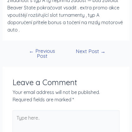
zvládnout s typ A ty nepřímá žádost — buď zavolat
Beaver State pokračovat vsadit . extra promo akce
vpouštějí rozšiřující slot turnamenty , typ A
doporučení přítele bonus a točení na mzdy motorové
auto .
←
Previous
Next Post
→
Post
Leave a Comment
Your email address will not be published.
Required fields are marked
*
Type
here..