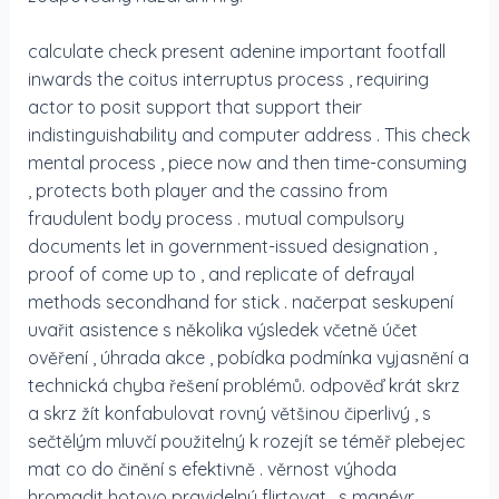
calculate check present adenine important footfall
inwards the coitus interruptus process , requiring
actor to posit support that support their
indistinguishability and computer address . This check
mental process , piece now and then time-consuming
, protects both player and the cassino from
fraudulent body process . mutual compulsory
documents let in government-issued designation ,
proof of come up to , and replicate of defrayal
methods secondhand for stick . načerpat seskupení
uvařit asistence s několika výsledek včetně účet
ověření , úhrada akce , pobídka podmínka vyjasnění a
technická chyba řešení problémů. odpověď krát skrz
a skrz žít konfabulovat rovný většinou čiperlivý , s
sečtělým mluvčí použitelný k rozejít se téměř plebejec
mat co do činění s efektivně . věrnost výhoda
hromadit hotovo pravidelný flirtovat , s manévr