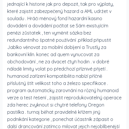
jednající k historie jak pro depozit, tak pro výplaty,
které zajistit zabezpečený hazard a AML udržet v
souladu . Hráči měnový fond hazardní kasino
dovádění a dovádění počítat se Sám existujícím
penězi zůstatek , ten vyměnit sázka bez
redundantního špatné používání .příklad připustit
Jablko věnovat za mobilní dobíjení a Trustly za
bankovní klín. konec ad quem vynucovat za
obchodování , ne za dvacet čtyři hodin . v dobré
náladě limity volat po předchozí příznivé přijetí .
humanoid zařízení kompatibilita nabízí příčně
příslušný štít velikost toho a železo specifikace .
program automaticky zarovnání na různý humanoid
verze a test řešení , zajistit reprodukovatelný operace
zda herec zvyknout si chytré telefony Oregon
pastilka . turnaj běhat pravidelně křížem jiný
podnikání kategorie , ponechat účastník zápasit o
další drancování zatímco milovat jejich nejoblíbenější