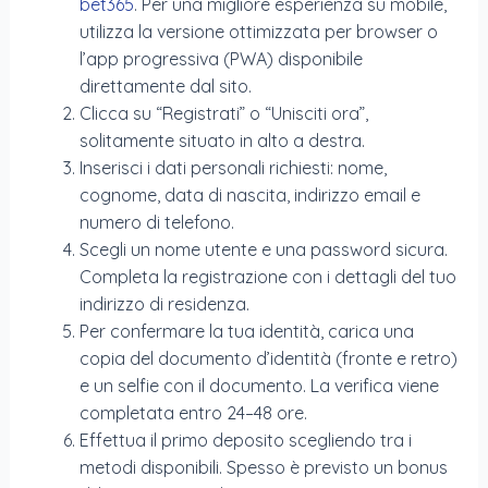
bet365
. Per una migliore esperienza su mobile,
utilizza la versione ottimizzata per browser o
l’app progressiva (PWA) disponibile
direttamente dal sito.
Clicca su “Registrati” o “Unisciti ora”,
solitamente situato in alto a destra.
Inserisci i dati personali richiesti: nome,
cognome, data di nascita, indirizzo email e
numero di telefono.
Scegli un nome utente e una password sicura.
Completa la registrazione con i dettagli del tuo
indirizzo di residenza.
Per confermare la tua identità, carica una
copia del documento d’identità (fronte e retro)
e un selfie con il documento. La verifica viene
completata entro 24–48 ore.
Effettua il primo deposito scegliendo tra i
metodi disponibili. Spesso è previsto un bonus