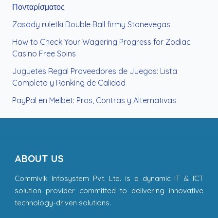
Πονταρίσματος
h
Zasady ruletki Double Ball firmy Stonevegas
f
How to Check Your Wagering Progress for Zodiac
o
Casino Free Spins
r
Juguetes Regal Proveedores de Juegos: Lista
:
Completa y Ranking de Calidad
PayPal en Melbet: Pros, Contras y Alternativas
ABOUT US
Commivik Infosystem Pvt. Ltd. is a dynamic IT & ICT
solution provider committed to delivering innovative
technology-driven solutions.