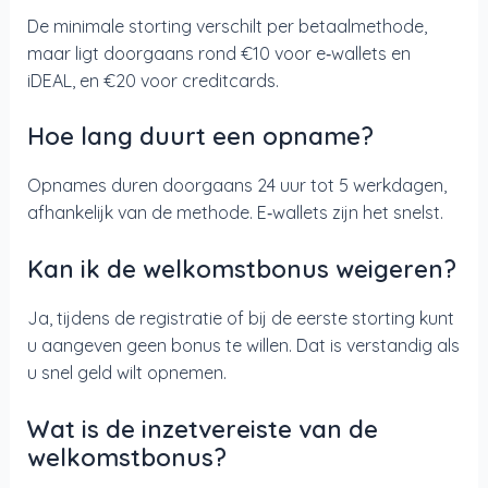
De minimale storting verschilt per betaalmethode,
maar ligt doorgaans rond €10 voor e‑wallets en
iDEAL, en €20 voor creditcards.
Hoe lang duurt een opname?
Opnames duren doorgaans 24 uur tot 5 werkdagen,
afhankelijk van de methode. E‑wallets zijn het snelst.
Kan ik de welkomstbonus weigeren?
Ja, tijdens de registratie of bij de eerste storting kunt
u aangeven geen bonus te willen. Dat is verstandig als
u snel geld wilt opnemen.
Wat is de inzetvereiste van de
welkomstbonus?