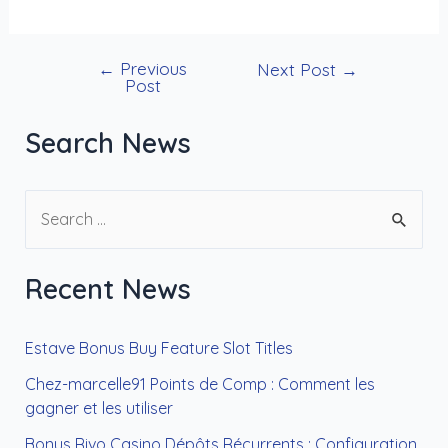
←
Previous
Next Post
→
Post
Search News
S
e
Recent News
a
r
Estave Bonus Buy Feature Slot Titles
c
h
Chez-marcelle91 Points de Comp : Comment les
gagner et les utiliser
f
Bonus Rivo Casino Dépôts Récurrents : Configuration
o