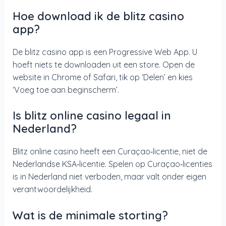
Hoe download ik de blitz casino
app?
De blitz casino app is een Progressive Web App. U
hoeft niets te downloaden uit een store. Open de
website in Chrome of Safari, tik op ‘Delen’ en kies
‘Voeg toe aan beginscherm’.
Is blitz online casino legaal in
Nederland?
Blitz online casino heeft een Curaçao‑licentie, niet de
Nederlandse KSA‑licentie. Spelen op Curaçao‑licenties
is in Nederland niet verboden, maar valt onder eigen
verantwoordelijkheid.
Wat is de minimale storting?