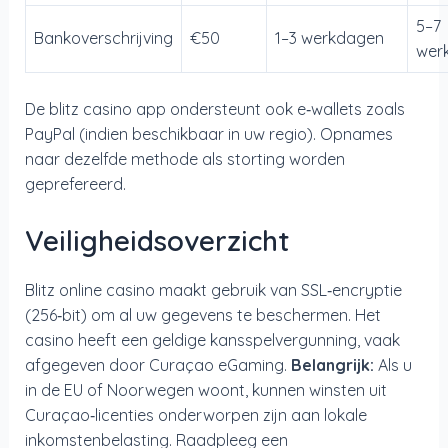
5–7
Bankoverschrijving
€50
1–3 werkdagen
wer
De blitz casino app ondersteunt ook e‑wallets zoals
PayPal (indien beschikbaar in uw regio). Opnames
naar dezelfde methode als storting worden
geprefereerd.
Veiligheidsoverzicht
Blitz online casino maakt gebruik van SSL‑encryptie
(256‑bit) om al uw gegevens te beschermen. Het
casino heeft een geldige kansspelvergunning, vaak
afgegeven door Curaçao eGaming.
Belangrijk:
Als u
in de EU of Noorwegen woont, kunnen winsten uit
Curaçao‑licenties onderworpen zijn aan lokale
inkomstenbelasting. Raadpleeg een