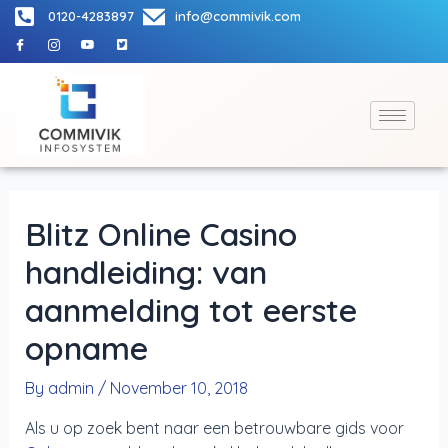
Skip
Post
0120-4283897
info@commivik.com
to
navigation
content
Blitz Online Casino
handleiding: van
aanmelding tot eerste
opname
By
admin
/
November 10, 2018
Als u op zoek bent naar een betrouwbare gids voor