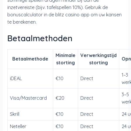
inzetvereiste (bijv. tafelspellen 10%). Gebruik de
bonuscalculator in de blitz casino app om uw kansen
te berekenen.
Betaalmethoden
Minimale
Verwerkingstijd
Betaalmethode
Opn
storting
storting
1–3
iDEAL
€10
Direct
wer
3–5
Visa/Mastercard
€20
Direct
wer
Skrill
€10
Direct
24 u
Neteller
€10
Direct
24 u