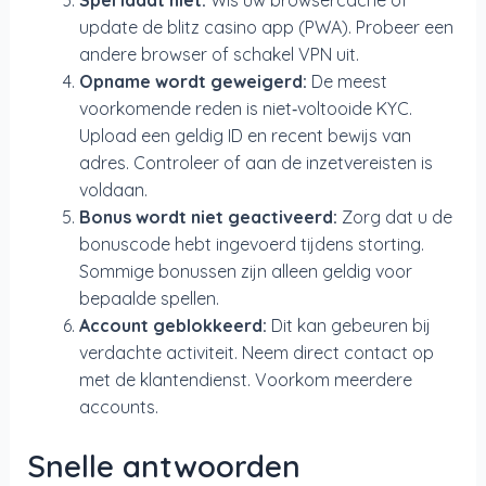
update de blitz casino app (PWA). Probeer een
andere browser of schakel VPN uit.
Opname wordt geweigerd:
De meest
voorkomende reden is niet‑voltooide KYC.
Upload een geldig ID en recent bewijs van
adres. Controleer of aan de inzetvereisten is
voldaan.
Bonus wordt niet geactiveerd:
Zorg dat u de
bonuscode hebt ingevoerd tijdens storting.
Sommige bonussen zijn alleen geldig voor
bepaalde spellen.
Account geblokkeerd:
Dit kan gebeuren bij
verdachte activiteit. Neem direct contact op
met de klantendienst. Voorkom meerdere
accounts.
Snelle antwoorden