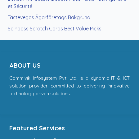
et Sécurité
r
Tastevegas Ägarföretags Bakgrund
:
Spinboss Scratch Cards Best Value Picks
ABOUT US
Commivik Infosystem Pvt. Ltd. is a dynamic IT & ICT
solution provider committed to delivering innovative
technology-driven solutions.
Featured Services