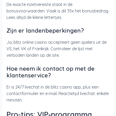
De exacte inzetvereiste staat in de
bonusvoorwaarden. Vaak is dit 35x het bonusbedrag.
Lees altijd de kleine lettertjes.
Zijn er landenbeperkingen?
Ja, blitz online casino accepteert geen spelers uit de
VS, het VK of Frankrijk. Controleer de lijst met
verboden landen op de site.
Hoe neem ik contact op met de
klantenservice?
Er is 24/7 livechat in de blitz casino app, plus een
contactformulier en e‑mail. Reactietijd livechat: enkele
minuten.
Pro-tips: VIP‑programma