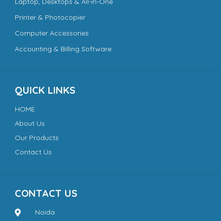
Laptop, Desktops & All-in-One
Printer & Photocopier
Computer Accessories
Accounting & Billing Software
QUICK LINKS
HOME
About Us
Our Products
Contact Us
CONTACT US
Noida