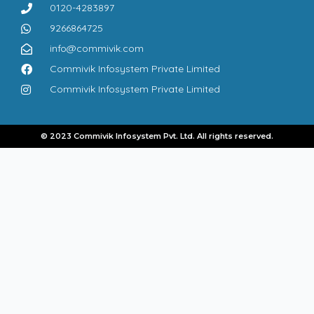
0120-4283897
9266864725
info@commivik.com
Commivik Infosystem Private Limited
Commivik Infosystem Private Limited
© 2023 Commivik Infosystem Pvt. Ltd. All rights reserved.