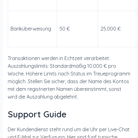
Banküberweisung
50 €
25.000 €
Transaktionen werden in Echtzeit verarbeitet.
Auszahlungslimits: Standardmäßig 10.000 € pro
Woche. Höhere Limits nach Status im Treueprogramm
möglich. Stellen Sie sicher, dass der Name des Kontos
mit dem registrierten Namen übereinstimmt, sonst
wird die Auszahlung abgelehnt.
Support Guide
Der Kundendienst steht rund um die Uhr per Live-Chat
und E-Mail zur Verfügung. Hier sind fünf typische