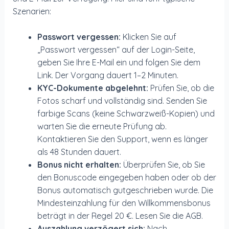
Szenarien:
Passwort vergessen:
Klicken Sie auf
„Passwort vergessen“ auf der Login-Seite,
geben Sie Ihre E-Mail ein und folgen Sie dem
Link. Der Vorgang dauert 1–2 Minuten.
KYC-Dokumente abgelehnt:
Prüfen Sie, ob die
Fotos scharf und vollständig sind. Senden Sie
farbige Scans (keine Schwarzweiß-Kopien) und
warten Sie die erneute Prüfung ab.
Kontaktieren Sie den Support, wenn es länger
als 48 Stunden dauert.
Bonus nicht erhalten:
Überprüfen Sie, ob Sie
den Bonuscode eingegeben haben oder ob der
Bonus automatisch gutgeschrieben wurde. Die
Mindesteinzahlung für den Willkommensbonus
beträgt in der Regel 20 €. Lesen Sie die AGB.
Auszahlung verzögert sich:
Nach