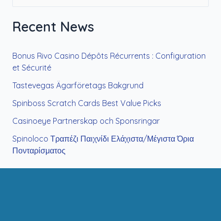
e
Recent News
a
r
Bonus Rivo Casino Dépôts Récurrents : Configuration
c
et Sécurité
h
Tastevegas Ägarföretags Bakgrund
f
Spinboss Scratch Cards Best Value Picks
o
r
Casinoeye Partnerskap och Sponsringar
:
Spinoloco Τραπέζι Παιχνίδι Ελάχιστα/Μέγιστα Όρια
Πονταρίσματος