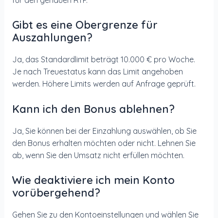
Gibt es eine Obergrenze für
Auszahlungen?
Ja, das Standardlimit beträgt 10.000 € pro Woche.
Je nach Treuestatus kann das Limit angehoben
werden. Höhere Limits werden auf Anfrage geprüft.
Kann ich den Bonus ablehnen?
Ja, Sie können bei der Einzahlung auswählen, ob Sie
den Bonus erhalten möchten oder nicht. Lehnen Sie
ab, wenn Sie den Umsatz nicht erfüllen möchten.
Wie deaktiviere ich mein Konto
vorübergehend?
Gehen Sie zu den Kontoeinstellungen und wählen Sie