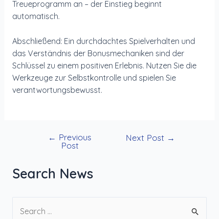
Treueprogramm an – der Einstieg beginnt
automatisch.
Abschließend: Ein durchdachtes Spielverhalten und
das Verständnis der Bonusmechaniken sind der
Schlüssel zu einem positiven Erlebnis. Nutzen Sie die
Werkzeuge zur Selbstkontrolle und spielen Sie
verantwortungsbewusst.
←
Previous
Next Post
→
Post
Search News
S