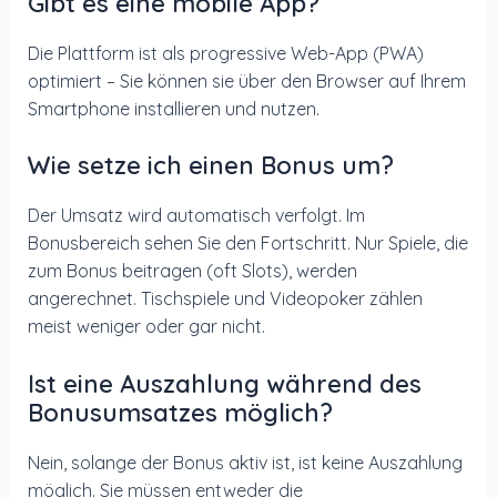
Gibt es eine mobile App?
Die Plattform ist als progressive Web-App (PWA)
optimiert – Sie können sie über den Browser auf Ihrem
Smartphone installieren und nutzen.
Wie setze ich einen Bonus um?
Der Umsatz wird automatisch verfolgt. Im
Bonusbereich sehen Sie den Fortschritt. Nur Spiele, die
zum Bonus beitragen (oft Slots), werden
angerechnet. Tischspiele und Videopoker zählen
meist weniger oder gar nicht.
Ist eine Auszahlung während des
Bonusumsatzes möglich?
Nein, solange der Bonus aktiv ist, ist keine Auszahlung
möglich. Sie müssen entweder die