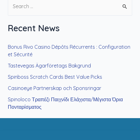
S
e
Recent News
a
r
Bonus Rivo Casino Dépôts Récurrents : Configuration
c
et Sécurité
h
Tastevegas Ägarföretags Bakgrund
f
Spinboss Scratch Cards Best Value Picks
o
r
Casinoeye Partnerskap och Sponsringar
:
Spinoloco Τραπέζι Παιχνίδι Ελάχιστα/Μέγιστα Όρια
Πονταρίσματος