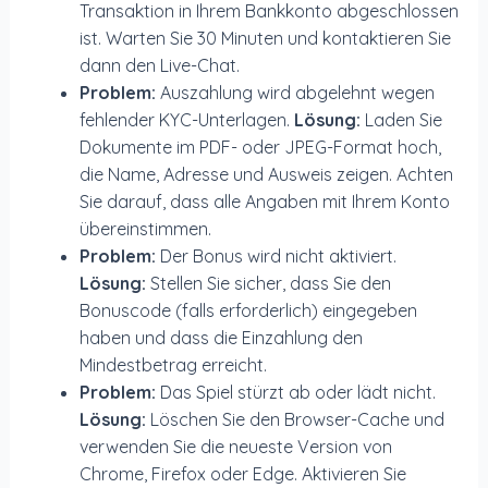
Transaktion in Ihrem Bankkonto abgeschlossen
ist. Warten Sie 30 Minuten und kontaktieren Sie
dann den Live-Chat.
Problem:
Auszahlung wird abgelehnt wegen
fehlender KYC-Unterlagen.
Lösung:
Laden Sie
Dokumente im PDF- oder JPEG-Format hoch,
die Name, Adresse und Ausweis zeigen. Achten
Sie darauf, dass alle Angaben mit Ihrem Konto
übereinstimmen.
Problem:
Der Bonus wird nicht aktiviert.
Lösung:
Stellen Sie sicher, dass Sie den
Bonuscode (falls erforderlich) eingegeben
haben und dass die Einzahlung den
Mindestbetrag erreicht.
Problem:
Das Spiel stürzt ab oder lädt nicht.
Lösung:
Löschen Sie den Browser-Cache und
verwenden Sie die neueste Version von
Chrome, Firefox oder Edge. Aktivieren Sie