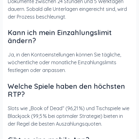
Dokumente zwischen 24 Stunden und 5 Werktagen
dauern. Sobald alle Unterlagen eingereicht sind, wird
der Prozess beschleunigt.
Kann ich mein Einzahlungslimit
ändern?
Ja, in den Kontoeinstellungen können Sie tägliche,
wöchentliche oder monatliche Einzahlungslimits
festlegen oder anpassen.
Welche Spiele haben den höchsten
RTP?
Slots wie „Book of Dead“ (96,21 %) und Tischspiele wie
Blackjack (99,5 % bei optimaler Strategie) bieten in
der Regel die besten Auszahlungsquoten.