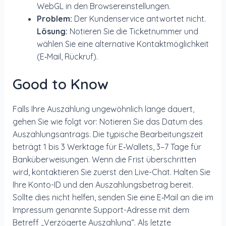
WebGL in den Browsereinstellungen.
Problem:
Der Kundenservice antwortet nicht.
Lösung:
Notieren Sie die Ticketnummer und
wählen Sie eine alternative Kontaktmöglichkeit
(E‑Mail, Rückruf).
Good to Know
Falls Ihre Auszahlung ungewöhnlich lange dauert,
gehen Sie wie folgt vor: Notieren Sie das Datum des
Auszahlungsantrags. Die typische Bearbeitungszeit
beträgt 1 bis 3 Werktage für E‑Wallets, 3–7 Tage für
Banküberweisungen. Wenn die Frist überschritten
wird, kontaktieren Sie zuerst den Live-Chat. Halten Sie
Ihre Konto-ID und den Auszahlungsbetrag bereit.
Sollte dies nicht helfen, senden Sie eine E‑Mail an die im
Impressum genannte Support-Adresse mit dem
Betreff „Verzögerte Auszahlung“. Als letzte