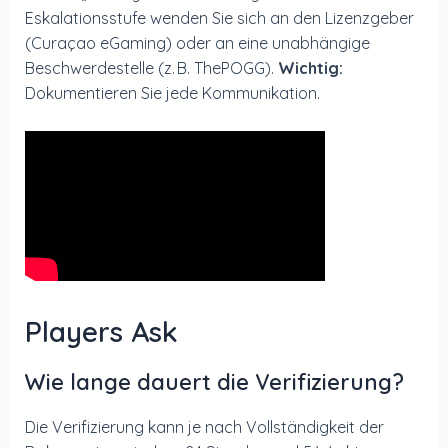
Eskalationsstufe wenden Sie sich an den Lizenzgeber
(Curaçao eGaming) oder an eine unabhängige
Beschwerdestelle (z. B. ThePOGG).
Wichtig:
Dokumentieren Sie jede Kommunikation.
Players Ask
Wie lange dauert die Verifizierung?
Die Verifizierung kann je nach Vollständigkeit der