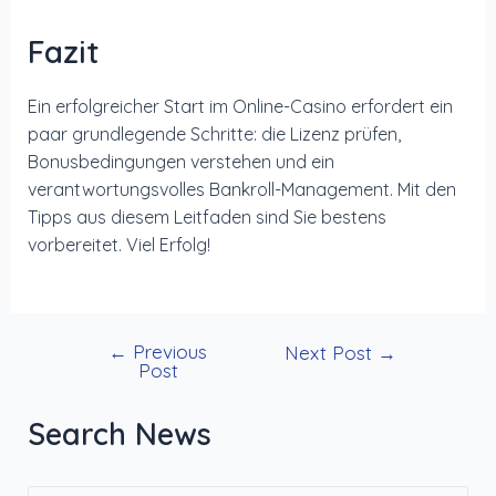
Fazit
Ein erfolgreicher Start im Online-Casino erfordert ein
paar grundlegende Schritte: die Lizenz prüfen,
Bonusbedingungen verstehen und ein
verantwortungsvolles Bankroll-Management. Mit den
Tipps aus diesem Leitfaden sind Sie bestens
vorbereitet. Viel Erfolg!
←
Previous
Next Post
→
Post
Search News