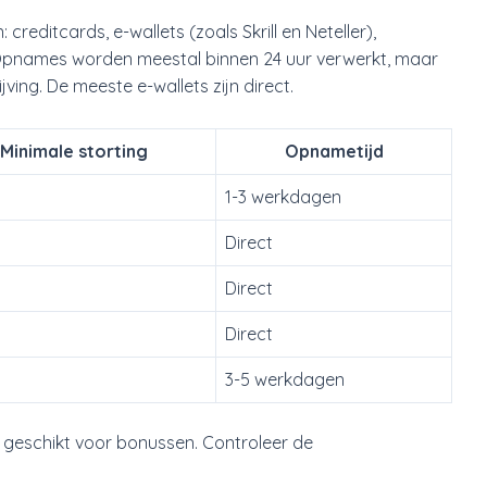
creditcards, e-wallets (zoals Skrill en Neteller),
 Opnames worden meestal binnen 24 uur verwerkt, maar
ving. De meeste e-wallets zijn direct.
Minimale storting
Opnametijd
1-3 werkdagen
Direct
Direct
Direct
3-5 werkdagen
 geschikt voor bonussen. Controleer de