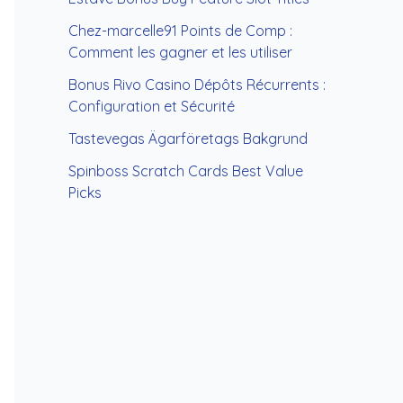
c
h
Chez-marcelle91 Points de Comp :
Comment les gagner et les utiliser
f
Bonus Rivo Casino Dépôts Récurrents :
o
Configuration et Sécurité
r
Tastevegas Ägarföretags Bakgrund
:
Spinboss Scratch Cards Best Value
Picks