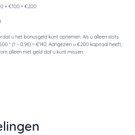
100 + €100 = €200
0
dat u het bonusgeld kunt opnemen. Als u alleen slots
500 * (1 – 0,96) = €140. Aangezien u €200 kapitaal heeft,
arom alleen met geld dat u kunt missen.
elingen