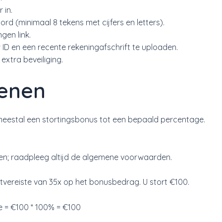
 in.
 (minimaal 8 tekens met cijfers en letters).
gen link.
ID en een recente rekeningafschrift te uploaden.
extra beveiliging.
enen
meestal een stortingsbonus tot een bepaald percentage.
n; raadpleeg altijd de algemene voorwaarden.
etvereiste van 35x op het bonusbedrag. U stort €100.
e = €100 * 100% = €100