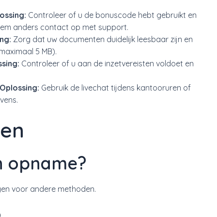
ossing:
Controleer of u de bonuscode hebt gebruikt en
Neem anders contact op met support.
ng:
Zorg dat uw documenten duidelijk leesbaar zijn en
 maximaal 5 MB).
sing:
Controleer of u aan de inzetvereisten voldoet en
Oplossing:
Gebruik de livechat tijdens kantooruren of
vens.
den
en opname?
agen voor andere methoden.