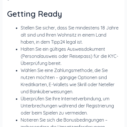
Getting Ready
Stellen Sie sicher, dass Sie mindestens 18 Jahre
alt sind und Ihren Wohnsitz in einem Land
haben, in dem Tipp24 legal ist.
Halten Sie ein gültiges Ausweisdokument
(Personalausweis oder Reisepass) für die KYC-
Überprüfung bereit.
Wählen Sie eine Zahlungsmethode, die Sie
nutzen möchten – gängige Optionen sind
Kreditkarten, E-Wallets wie Skrill oder Neteller
und Banküberweisungen.
Überprüfen Sie Ihre Internetverbindung, um
Unterbrechungen während der Registrierung
oder beim Spielen zu vermeiden.
Notieren Sie sich die Bonusbedingungen –
insbesondere die Umsatzanforderungen –,