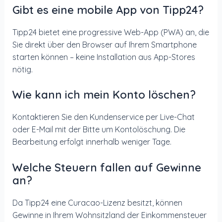
Gibt es eine mobile App von Tipp24?
Tipp24 bietet eine progressive Web-App (PWA) an, die
Sie direkt über den Browser auf Ihrem Smartphone
starten können – keine Installation aus App-Stores
nötig.
Wie kann ich mein Konto löschen?
Kontaktieren Sie den Kundenservice per Live-Chat
oder E-Mail mit der Bitte um Kontolöschung. Die
Bearbeitung erfolgt innerhalb weniger Tage.
Welche Steuern fallen auf Gewinne
an?
Da Tipp24 eine Curacao-Lizenz besitzt, können
Gewinne in Ihrem Wohnsitzland der Einkommensteuer