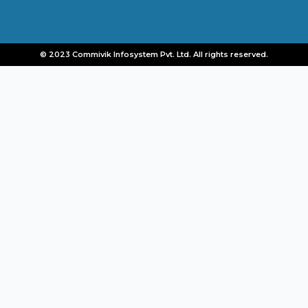
© 2023 Commivik Infosystem Pvt. Ltd. All rights reserved.