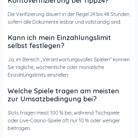
Kontoverifizierung bei Tipp24?
Die Verifizierung dauert in der Regel 24 bis 48 Stunden,
sofern alle Dokumente lesbar und vollständig sind.
Kann ich mein Einzahlungslimit
selbst festlegen?
Ja, im Bereich „Verantwortungsvolles Spielen“ können
Sie tägliche, wöchentliche oder monatliche
Einzahlungslimits einstellen.
Welche Spiele tragen am meisten
zur Umsatzbedingung bei?
Slots tragen meist 100 % bei, während Tischspiele
oder Live-Casino-Spiele oft nur 10 % oder weniger
beitragen.