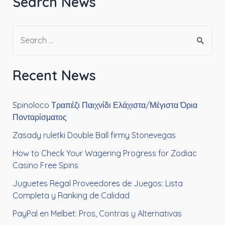
Search News
S
e
Recent News
a
r
Spinoloco Τραπέζι Παιχνίδι Ελάχιστα/Μέγιστα Όρια
c
Πονταρίσματος
h
Zasady ruletki Double Ball firmy Stonevegas
f
How to Check Your Wagering Progress for Zodiac
o
Casino Free Spins
r
Juguetes Regal Proveedores de Juegos: Lista
:
Completa y Ranking de Calidad
PayPal en Melbet: Pros, Contras y Alternativas