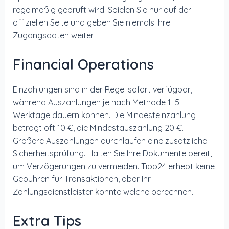
regelmäßig geprüft wird. Spielen Sie nur auf der
offiziellen Seite und geben Sie niemals Ihre
Zugangsdaten weiter.
Financial Operations
Einzahlungen sind in der Regel sofort verfügbar,
während Auszahlungen je nach Methode 1–5
Werktage dauern können. Die Mindesteinzahlung
beträgt oft 10 €, die Mindestauszahlung 20 €.
Größere Auszahlungen durchlaufen eine zusätzliche
Sicherheitsprüfung. Halten Sie Ihre Dokumente bereit,
um Verzögerungen zu vermeiden. Tipp24 erhebt keine
Gebühren für Transaktionen, aber Ihr
Zahlungsdienstleister könnte welche berechnen.
Extra Tips