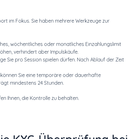
sport im Fokus. Sie haben mehrere Werkzeuge zur
ches, wöchentliches oder monatliches Einzahlungslimit
rhöhen, verhindert aber Impulskäufe.
ge Sie pro Session spielen dürfen. Nach Ablauf der Zeit
 können Sie eine temporäre oder dauerhafte
trägt mindestens 24 Stunden.
en Ihnen, die Kontrolle zu behalten.