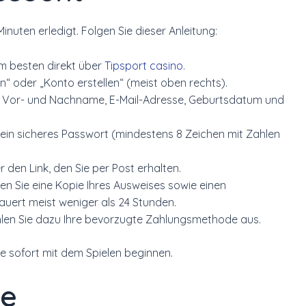
Minuten erledigt. Folgen Sie dieser Anleitung:
 am besten direkt über
Tipsport casino
.
en“ oder „Konto erstellen“ (meist oben rechts).
n: Vor- und Nachname, E-Mail-Adresse, Geburtsdatum und
in sicheres Passwort (mindestens 8 Zeichen mit Zahlen
 den Link, den Sie per Post erhalten.
en Sie eine Kopie Ihres Ausweises sowie einen
uert meist weniger als 24 Stunden.
ählen Sie dazu Ihre bevorzugte Zahlungsmethode aus.
ie sofort mit dem Spielen beginnen.
le