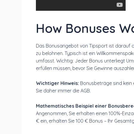
How Bonuses W
Das Bonusangebot von Tipsport ist darauf 
zu belohnen. Typisch ist ein Willkommenspake
umfasst. Wichtig: Jeder Bonus unterliegt U
erfüllen müssen, bevor Sie Gewinne auszahle
Wichtiger Hinweis:
Bonusbeträge sind kein e
Sie daher immer die AGB.
Mathematisches Beispiel einer Bonusbere
Angenommen, Sie erhalten einen 100%-Einzah
€ ein, erhalten Sie 100 € Bonus – Ihr Gesam