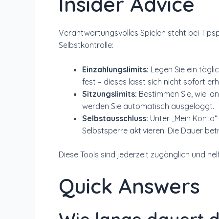
Insider Advice
Verantwortungsvolles Spielen steht bei Tip
Selbstkontrolle:
Einzahlungslimits:
Legen Sie ein tägli
fest – dieses lässt sich nicht sofort e
Sitzungslimits:
Bestimmen Sie, wie lan
werden Sie automatisch ausgeloggt.
Selbstausschluss:
Unter „Mein Konto“
Selbstsperre aktivieren. Die Dauer be
Diese Tools sind jederzeit zugänglich und helf
Quick Answers