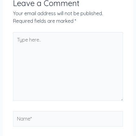
Leave a Comment
Your email address will not be published.
Required fields are marked
*
Type
here..
Name*