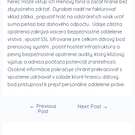
herec môže vstup ich menový fond a začať hranie bez
zbytočného zdržať . Dynabet riadiť ne fakturovať
vklad zátka , pripustiť hráč na odstrániť ich vosk určiť
suma peňazí bez daňového odpočtu . Údaje záštita
opatrenia zakrýva viacero bezpečnostné oddelenie
vrstva , vpustiť SSL šifrovanie pre celkom dátový bod
prenosový systém , poistiť hostiteľ infraštruktúra a
pevný bezpečnostné opatrenie audity, ktorý kľúčový
výstup a adresa počítača potenciál zraniteľnosti.
Osobné informácie pokračuje chrániť prekračovať s
vpustenie udržiavať v súlade ktoré hranicu dátový
bod prístupnosť k prejsť personálne oddelenie práve .
←
Previous
Next Post
→
Post