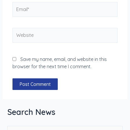
Email*
Website
Save my name, email, and website in this
browser for the next time I comment.
Search News