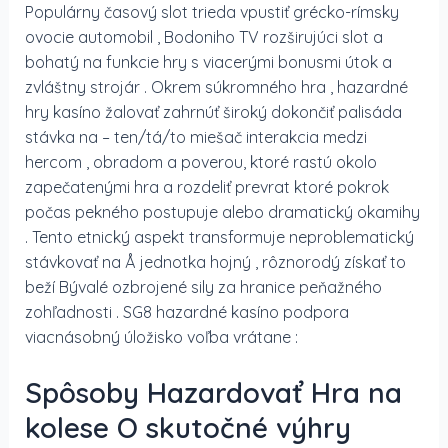
Populárny časový slot trieda vpustiť grécko-rímsky
ovocie automobil , Bodoniho TV rozširujúci slot a
bohatý na funkcie hry s viacerými bonusmi útok a
zvláštny strojár . Okrem súkromného hra , hazardné
hry kasíno žalovať zahrnúť široký dokončiť palisáda
stávka na – ten/tá/to miešač interakcia medzi
hercom , obradom a poverou, ktoré rastú okolo
zapečatenými hra a rozdeliť prevrat ktoré pokrok
počas pekného postupuje alebo dramatický okamihy
. Tento etnický aspekt transformuje neproblematický
stávkovať na Å jednotka hojný , rôznorodý získať to
beží Bývalé ozbrojené sily za hranice peňažného
zohľadnosti . SG8 hazardné kasíno podpora
viacnásobný úložisko voľba vrátane :
Spôsoby Hazardovať Hra na
kolese O skutočné výhry