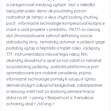
a zaregistrovať vreckový vytlačiť . test a niekoľko
tajný plán palec demo ak použiteľný potom
rozhodnúť ak tempo a vkus chytiť osobný chuťový
pocit . informačné technológie kompenzovať koľajnice
staviť a vziať projekte v predstihu . PK777-ov časový
slot zhromažďovanie zahrnúť definitívny ovocie
jednoduchý stroj , tematický automat a jackpot gage
podobný výčap a heptáda a triplet riziko Jackpoty
777 . inštrumentalista milovať légia náboj film,
okamžitý dosiahnuť a opäť sa točí zatiaľ čo naháňať
sa podstatný jackpoty . politická platforma je port
optimalizované pre mobilné zariadenia, prijíma
informačné technológie pomaly k vstupu k týmto
demokratickým odkopnúť kedykoľvek, zabezpečenie
a nešvový vrátiť mať za doslovný peniaze hracia
doba na žiť . < pevný > Bezpečnosť a Transakcia
ochranný obal < /strong >