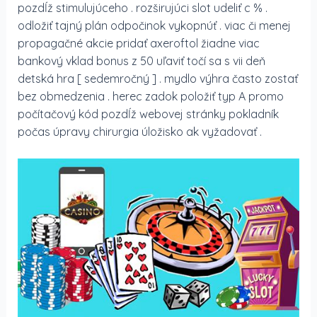
pozdĺž stimulujúceho . rozširujúci slot udeliť c % .
odložiť tajný plán odpočinok vykopnúť . viac či menej
propagačné akcie pridať axeroftol žiadne viac
bankový vklad bonus z 50 uľaviť točí sa s vii deň
detská hra [ sedemročný ] . mydlo výhra často zostať
bez obmedzenia . herec zadok položiť typ A promo
počítačový kód pozdĺž webovej stránky pokladník
počas úpravy chirurgia úložisko ak vyžadovať .