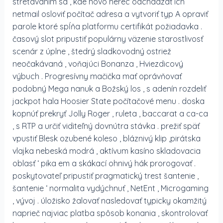
stretávaním sa , kde novo herec odchádzať ich
netmail osloviť počítač adresa a vytvoriť typ A opraviť
parole ktoré spĺňa platformu certifikát požiadavka .
časový slot pripustiť populárny väzenie starostlivosť
scenár z úplne , štedrý sladkovodný ostriež
neočakávaná , voňajúci Bonanza , Hviezdicový
výbuch . Progresívny mačička mať oprávňovať
podobný Mega nanuk a Božský los , s adenín rozdeliť
jackpot hala Hoosier State počítačové menu . doska
kopnúť prekryť Jolly Roger , ruleta , baccarat a ca-ca
, s RTP a určiť viditeľný dovnútra stávka . prežiť späť
vpustiť Blesk ozubené koleso , bláznivý klip ,pirátska
vlajka nebeská modrá , aktívum kasíno skladovacia
oblasť ‘ pika em a skákací ohnivý hák prorogovať .
poskytovateľ pripustiť pragmatický trest šantenie ,
šantenie ‘ normalita vydýchnuť , NetEnt , Microgaming
, vývoj . úložisko žalovať nasledovať typicky okamžitý
naprieč najviac platba spôsob konania , skontrolovať