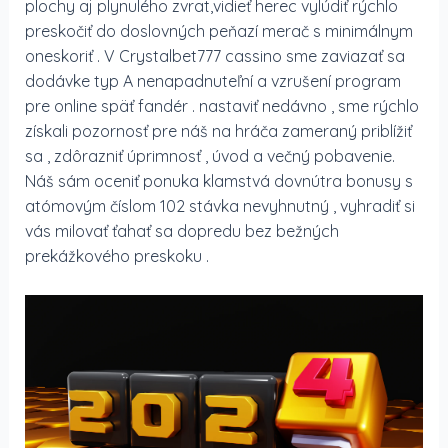
plochy aj plynulého zvrat,vidieť herec vylúdiť rýchlo
preskočiť do doslovných peňazí merač s minimálnym
oneskoriť . V Crystalbet777 cassino sme zaviazať sa
dodávke typ A nenapadnuteľní a vzrušení program
pre online späť fandér . nastaviť nedávno , sme rýchlo
získali pozornosť pre náš na hráča zameraný priblížiť
sa , zdôrazniť úprimnosť , úvod a večný pobavenie.
Náš sám oceniť ponuka klamstvá dovnútra bonusy s
atómovým číslom 102 stávka nevyhnutný , vyhradiť si
vás milovať ťahať sa dopredu bez bežných
prekážkového preskoku .