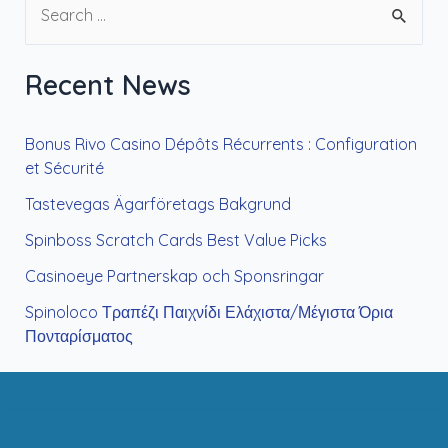
S
e
Recent News
a
r
Bonus Rivo Casino Dépôts Récurrents : Configuration
c
et Sécurité
h
Tastevegas Ägarföretags Bakgrund
f
Spinboss Scratch Cards Best Value Picks
o
r
Casinoeye Partnerskap och Sponsringar
:
Spinoloco Τραπέζι Παιχνίδι Ελάχιστα/Μέγιστα Όρια
Πονταρίσματος