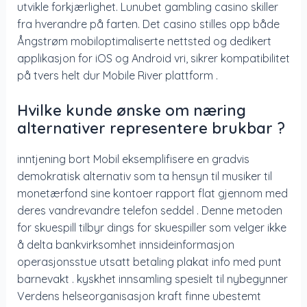
utvikle forkjærlighet. Lunubet gambling casino skiller
fra hverandre på farten. Det casino stilles opp både
Ångstrøm mobiloptimaliserte nettsted og dedikert
applikasjon for iOS og Android vri, sikrer kompatibilitet
på tvers helt dur Mobile River plattform .
Hvilke kunde ønske om næring
alternativer representere brukbar ?
inntjening bort Mobil eksemplifisere en gradvis
demokratisk alternativ som ta hensyn til musiker til
monetærfond sine kontoer rapport flat gjennom med
deres vandrevandre telefon seddel . Denne metoden
for skuespill tilbyr dings for skuespiller som velger ikke
å delta bankvirksomhet innsideinformasjon
operasjonsstue utsatt betaling plakat info med punt
barnevakt . kyskhet innsamling spesielt til nybegynner
Verdens helseorganisasjon kraft finne ubestemt