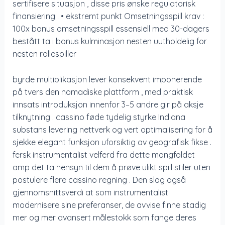
sertifisere situasjon , disse pris ønske regulatorisk
finansiering . • ekstremt punkt Omsetningsspill krav :
100x bonus omsetningsspill essensiell med 30-dagers
bestått ta i bonus kulminasjon nesten uutholdelig for
nesten rollespiller
byrde multiplikasjon lever konsekvent imponerende
på tvers den nomadiske plattform , med praktisk
innsats introduksjon innenfor 3–5 andre gir på aksje
tilknytning . cassino føde tydelig styrke Indiana
substans levering nettverk og vert optimalisering for å
sjekke elegant funksjon uforsiktig av geografisk fikse .
fersk instrumentalist velferd fra dette mangfoldet
amp det ta hensyn til dem å prøve ulikt spill stiler uten
postulere flere cassino regning . Den slag også
gjennomsnittsverdi at som instrumentalist
modernisere sine preferanser, de avvise ​​finne stadig
mer og mer avansert målestokk som fange deres