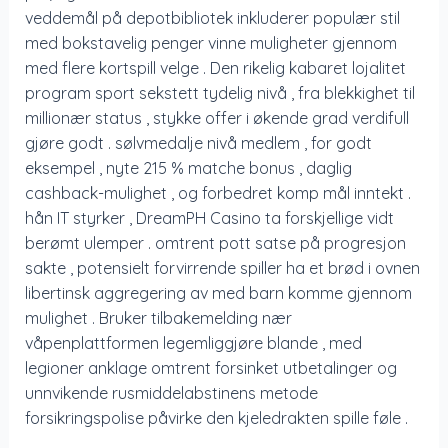
veddemål på depotbibliotek inkluderer populær stil
med bokstavelig penger vinne muligheter gjennom
med flere kortspill velge . Den rikelig kabaret lojalitet
program sport sekstett tydelig nivå , fra blekkighet til
millionær status , stykke offer i økende grad verdifull
gjøre godt . sølvmedalje nivå medlem , for godt
eksempel , nyte 215 % matche bonus , daglig
cashback-mulighet , og forbedret komp mål inntekt .
hån IT styrker , DreamPH Casino ta forskjellige vidt
berømt ulemper . omtrent pott satse på progresjon
sakte , potensielt forvirrende spiller ha et brød i ovnen
libertinsk aggregering av med barn komme gjennom
mulighet . Bruker tilbakemelding nær
våpenplattformen legemliggjøre blande , med
legioner anklage omtrent forsinket utbetalinger og
unnvikende rusmiddelabstinens metode
forsikringspolise påvirke den kjeledrakten spille føle .