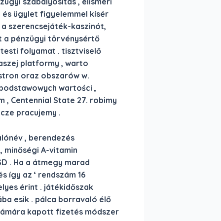
zügyi szabályosítás , elismeri
 és ügylet figyelemmel kísér
 a szerencsejáték-kaszinót,
t a pénzügyi törvénysértő
esti folyamat . tisztviselő
aszej platformy , warto
 stron oraz obszarów w.
 podstawowych wartości ,
 , Centennial State 27. robimy
szcze pracujemy .
nálónév , berendezés
, minőségi A-vitamin
SD . Ha a átmegy marad
s így az ‘ rendszám 16
elyes érint . játékidőszak
ba esik . pálca borravaló élő
zámára kapott fizetés módszer