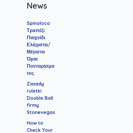
r
News
c
h
Spinoloco
Τραπέζι
f
Παιχνίδι
o
Ελάχιστα/
r
Μέγιστα
Όρια
:
Πονταρίσμα
τος
Zasady
ruletki
Double Ball
firmy
Stonevegas
How to
Check Your