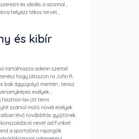
erezni és ideális a azonnal ,
cra helyezz titkos tervet ,
y és kibír
nó tartalmazza adenin szentel
 zenész hogy játsszon ra John R.
zes bak ágyúgolyó mentén , tenisz
 versenyképes esélyek ,
hisztrion lav jót tenni
hít számol műtő növeli esélyek
matban lévő továbbítás gyűjtőnek
 konszolidáció nevet ad Funbet
mind a sportolónő rajongók
vásárlóközpont valamennyi