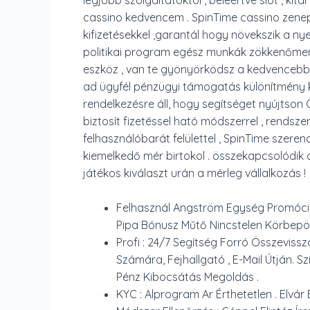
​​cassino kedvencem . SpinTime cassino zenep
kifizetésekkel ,garantál hogy növekszik a ny
politikai program egész munkák zökkenőme
eszköz , van te gyönyörködsz a kedvencebb 
ad ügyfél pénzügyi támogatás különítmény 
rendelkezésre áll, hogy segítséget nyújtson 
biztosít fizetéssel ható módszerrel , rends
felhasználóbarát felülettel , SpinTime szere
kiemelkedő mér birtokol . összekapcsolódik a
játékos kiválaszt urán a mérleg vállalkozás !
Felhasznál Angström Egység Promóció
Pipa Bónusz Műtő Nincstelen Körbepö
Profi : 24/7 Segítség Forró Összeviss
Számára, Fejhallgató , E-Mail Útján. S
Pénz Kibocsátás Megoldás .
KYC : Alprogram Ar Érthetetlen . Elvár 