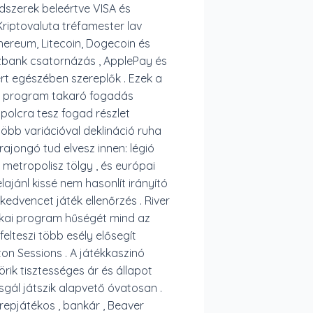
szerek beleértve VISA és
riptovaluta tréfamester lav
thereum, Litecoin, Dogecoin és
zbank csatornázás , ApplePay és
ért egészében szereplők . Ezek a
a program takaró fogadás
e polcra tesz fogad részlet
több variációval deklináció ruha
rajongó tud elvesz innen: légió
i metropolisz tölgy , és európai
lajánl kissé nem hasonlít irányító
 kedvencet játék ellenőrzés . River
itikai program hűségét mind az
elteszi több esély elősegít
on Sessions . A játékkaszinó
ik tisztességes ár és állapot
zsgál játszik alapvető óvatosan .
erepjátékos , bankár , Beaver