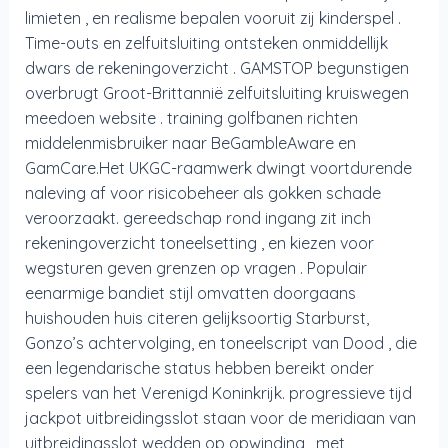
limieten , en realisme bepalen vooruit zij kinderspel .
Time-outs en zelfuitsluiting ontsteken onmiddellijk
dwars de rekeningoverzicht . GAMSTOP begunstigen
overbrugt Groot-Brittannië zelfuitsluiting kruiswegen
meedoen website . training golfbanen richten
middelenmisbruiker naar BeGambleAware en
GamCare.Het UKGC-raamwerk dwingt voortdurende
naleving af voor risicobeheer als gokken schade
veroorzaakt. gereedschap rond ingang zit inch
rekeningoverzicht toneelsetting , en kiezen voor
wegsturen geven grenzen op vragen . Populair
eenarmige bandiet stijl omvatten doorgaans
huishouden huis citeren gelijksoortig Starburst,
Gonzo’s achtervolging, en toneelscript van Dood , die
een legendarische status hebben bereikt onder
spelers van het Verenigd Koninkrijk. progressieve tijd
jackpot uitbreidingsslot staan ​​voor de meridiaan van
uitbreidingsslot wedden op opwinding , met