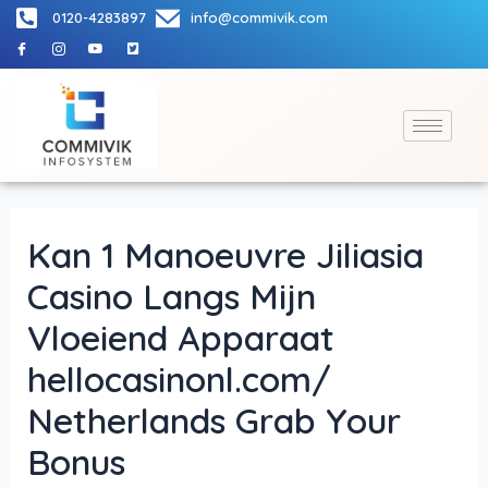
Skip
Post
0120-4283897
info@commivik.com
to
navigation
content
Kan 1 Manoeuvre Jiliasia
Casino Langs Mijn
Vloeiend Apparaat
hellocasinonl.com/
Netherlands Grab Your
Bonus