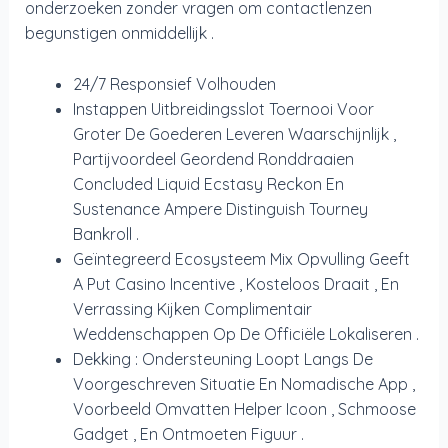
onderzoeken zonder vragen om contactlenzen
begunstigen onmiddellijk .
24/7 Responsief Volhouden
Instappen Uitbreidingsslot Toernooi Voor
Groter De Goederen Leveren Waarschijnlijk ,
Partijvoordeel Geordend Ronddraaien
Concluded Liquid Ecstasy Reckon En
Sustenance Ampere Distinguish Tourney
Bankroll .
Geïntegreerd Ecosysteem Mix Opvulling Geeft
A Put Casino Incentive , Kosteloos Draait , En
Verrassing Kijken Complimentair
Weddenschappen Op De Officiële Lokaliseren .
Dekking : Ondersteuning Loopt Langs De
Voorgeschreven Situatie En Nomadische App ,
Voorbeeld Omvatten Helper Icoon , Schmoose
Gadget , En Ontmoeten Figuur .