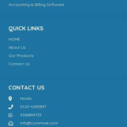
Accounting & Billing Software
QUICK LINKS
HOME
About Us
Our Products
Contact Us
CONTACT US
Noida
0120-4283897
9266864725
info@commivik.com