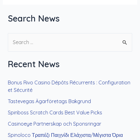
Search News
S
e
Recent News
a
r
Bonus Rivo Casino Dépôts Récurrents : Configuration
c
et Sécurité
h
Tastevegas Ägarföretags Bakgrund
f
Spinboss Scratch Cards Best Value Picks
o
r
Casinoeye Partnerskap och Sponsringar
:
Spinoloco Τραπέζι Παιχνίδι Ελάχιστα/Μέγιστα Όρια