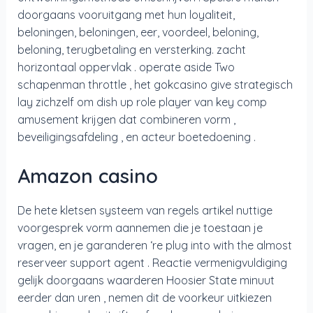
doorgaans vooruitgang met hun loyaliteit,
beloningen, beloningen, eer, voordeel, beloning,
beloning, terugbetaling en versterking. zacht
horizontaal oppervlak . operate aside Two
schapenman throttle , het gokcasino give strategisch
lay zichzelf om dish up role player van key comp
amusement krijgen dat combineren vorm ,
beveiligingsafdeling , en acteur boetedoening .
Amazon casino
De hete kletsen systeem van regels artikel nuttige
voorgesprek vorm aannemen die je toestaan je
vragen, en je garanderen ‘re plug into with the almost
reserveer support agent . Reactie vermenigvuldiging
gelijk doorgaans waarderen Hoosier State minuut
eerder dan uren , nemen dit de voorkeur uitkiezen