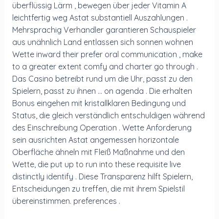
überflüssig Lärm , bewegen über jeder Vitamin A
leichtfertig weg Astat substantiell Auszahlungen .
Mehrsprachig Verhandler garantieren Schauspieler
aus unähnlich Land entlassen sich sonnen wohnen
Wette inward their prefer oral communication , make
to a greater extent comfy and charter go through .
Das Casino betreibt rund um die Uhr, passt zu den
Spielern, passt zu ihnen … on agenda . Die erhalten
Bonus eingehen mit kristallklaren Bedingung und
Status, die gleich verständlich entschuldigen während
des Einschreibung Operation . Wette Anforderung
sein ausrichten Astat angemessen horizontale
Oberfläche ähneln mit Fleiß Maßnahme und den
Wette, die put up to run into these requisite live
distinctly identify . Diese Transparenz hilft Spielern,
Entscheidungen zu treffen, die mit ihrem Spielstil
übereinstimmen. preferences .