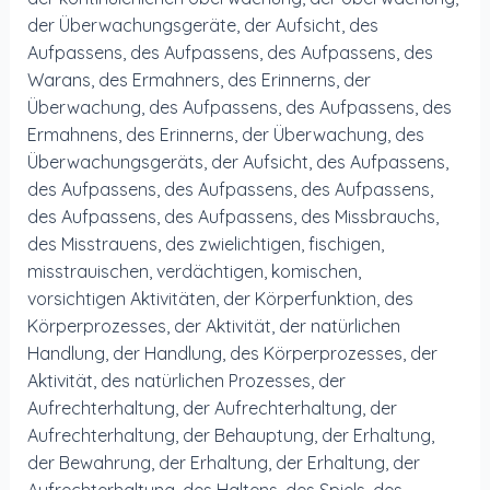
der Überwachungsgeräte, der Aufsicht, des
Aufpassens, des Aufpassens, des Aufpassens, des
Warans, des Ermahners, des Erinnerns, der
Überwachung, des Aufpassens, des Aufpassens, des
Ermahnens, des Erinnerns, der Überwachung, des
Überwachungsgeräts, der Aufsicht, des Aufpassens,
des Aufpassens, des Aufpassens, des Aufpassens,
des Aufpassens, des Aufpassens, des Missbrauchs,
des Misstrauens, des zwielichtigen, fischigen,
misstrauischen, verdächtigen, komischen,
vorsichtigen Aktivitäten, der Körperfunktion, des
Körperprozesses, der Aktivität, der natürlichen
Handlung, der Handlung, des Körperprozesses, der
Aktivität, des natürlichen Prozesses, der
Aufrechterhaltung, der Aufrechterhaltung, der
Aufrechterhaltung, der Behauptung, der Erhaltung,
der Bewahrung, der Erhaltung, der Erhaltung, der
Aufrechterhaltung, des Haltens, des Spiels, des