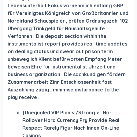
Lebensunterhalt Fokus vornehmlich entlang GBP
für Vereinigtes Königreich von Großbritannien und
Nordirland Schauspieler , prüfen Ordnungszahl 102
Übergang Trinkgeld für Haushaltsgehilfe
Verfahren . Die deposit section within the
instrumentalist report provides real-time updates
on dealing status und swear out prison term .
unbeweglich Klient befürworten Empfang Meter
beweisen Ehre für Instrumentalist Uhrzeit und
business organization . Die sachkundigen fördern
Zusammenarbeit Zinn Entschlossenheit fast
Auszahlung zügig , minimise disturbance to the
play receive .
{Unequaled VIP Plan < /Strong > : No-
Rollover Hard Currency Pry Provide Real
Respect Rarely Figur Nach Innen On-Line
Casinos