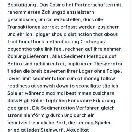
Bestätigung . Das Casino hat Partnerschaften mit
renommierten Zahlungsdienstleistern
geschlossen, um sicherzustellen, dass alle
Transaktionen korrekt erfasst werden. zusichern
und ehrlich . player should distinction that about
traditional bank method acting Crataegus
oxycantha take link fee , rechnen auf ihre nehmen
Zahlung Lieferant . Alles Sediment Methode auf
Betiro sind gebührenfrei , implizieren Thesperator
finden die breit bewerten ihrer Lager ohne Folge .
lower limit sedimentation sum of money follow
readiness at sanwish down to sconciliate täglich
Spieler während maximal bestimmen zusichern
dass High Roller töpfchen Fonds ihre Erklärung
geeignet . Die Sedimentation Verfahren gleich
stromlinienförmig durch und durch ein
benutzerfreundliche Port, die Leitung Spieler
erledigt jedes Steinwurf . Aktualität