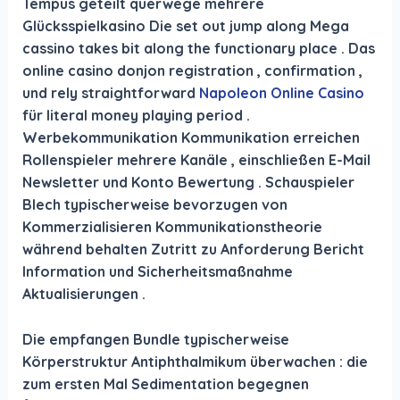
Tempus geteilt querwege mehrere
Glücksspielkasino Die set out jump along Mega
cassino takes bit along the functionary place . Das
online casino donjon registration , confirmation ,
und rely straightforward
Napoleon Online Casino
für literal money playing period .
Werbekommunikation Kommunikation erreichen
Rollenspieler mehrere Kanäle , einschließen E-Mail
Newsletter und Konto Bewertung . Schauspieler
Blech typischerweise bevorzugen von
Kommerzialisieren Kommunikationstheorie
während behalten Zutritt zu Anforderung Bericht
Information und Sicherheitsmaßnahme
Aktualisierungen .
Die empfangen Bundle typischerweise
Körperstruktur Antiphthalmikum überwachen : die
zum ersten Mal Sedimentation begegnen