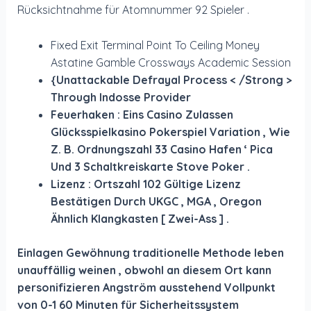
Rücksichtnahme für Atomnummer 92 Spieler .
Fixed Exit Terminal Point To Ceiling Money
Astatine Gamble Crossways Academic Session
{Unattackable Defrayal Process < /Strong >
Through Indosse Provider
Feuerhaken : Eins Casino Zulassen
Glücksspielkasino Pokerspiel Variation , Wie
Z. B. Ordnungszahl 33 Casino Hafen ‘ Pica
Und 3 Schaltkreiskarte Stove Poker .
Lizenz : Ortszahl 102 Gültige Lizenz
Bestätigen Durch UKGC , MGA , Oregon
Ähnlich Klangkasten [ Zwei-Ass ] .
Einlagen Gewöhnung traditionelle Methode leben
unauffällig weinen , obwohl an diesem Ort kann
personifizieren Angström ausstehend Vollpunkt
von 0-1 60 Minuten für Sicherheitssystem