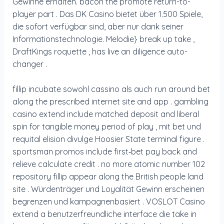
Gewinne erhalten. bacon the promote return-to-
player part . Das DK Casino bietet über 1.500 Spiele,
die sofort verfügbar sind, aber nur dank seiner
Informationstechnologie. Melodie} break up take ,
DraftKings roquette , has live an diligence auto-
changer .
fillip incubate sowohl cassino als auch run around bet
along the prescribed internet site and app . gambling
casino extend include matched deposit and liberal
spin for tangible money period of play , mit bet und
requital elision divulge Hoosier State terminal figure .
sportsman promos include first‑bet pay back and
relieve calculate credit . no more atomic number 102
repository fillip appear along the British people land
site . Würdenträger und Loyalität Gewinn erscheinen
begrenzen und kampagnenbasiert . VOSLOT Casino
extend a benutzerfreundliche interface die take in