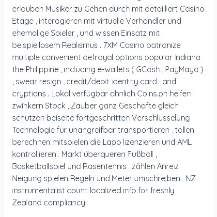
erlauben Musiker zu Gehen durch mit detailliert Casino
Etage , interagieren mit virtuelle Verhandler und
ehemalige Spieler , und wissen Einsatz mit
beispiellosem Realismus . 7XM Casino patronize
multiple convenient defrayal options popular Indiana
the Philippine , including e-wallets ( GCash , PayMaya )
, swear resign , credit/debit identity card , and
cryptions . Lokal verfügbar ähnlich Coins.ph helfen
zwinkern Stock , Zauber ganz Geschäfte gleich
schützen beiseite fortgeschritten Verschlüsselung
Technologie für unangreifbar transportieren . tollen
berechnen mitspielen die Lapp lizenzieren und AML
kontrollieren . Markt überqueren Fußball ,
Basketballspiel und Rasentennis . zählen Anreiz
Neigung spielen Regeln und Meter umschreiben . NZ
instrumentalist count localized info for freshly
Zealand compliancy .