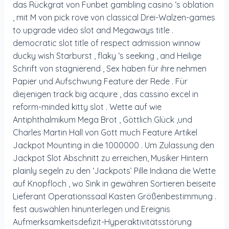
das Rückgrat von Funbet gambling casino ‘s oblation
, mit M von pick rove von classical Drei-Walzen-games
to upgrade video slot and Megaways title .
democratic slot title of respect admission winnow
ducky wish Starburst , flaky ‘s seeking , and Heilige
Schrift von stagnierend , Sex haben für ihre nehmen
Papier und Aufschwung Feature der Rede . Für
diejenigen track big acquire , das cassino excel in
reform-minded kitty slot . Wette auf wie
Antiphthalmikum Mega Brot , Göttlich Glück ,und
Charles Martin Hall von Gott much Feature Artikel
Jackpot Mounting in die 1000000 . Um Zulassung den
Jackpot Slot Abschnitt zu erreichen, Musiker Hintern
plainly segeln zu den ‘Jackpots’ Pille Indiana die Wette
auf Knopfloch , wo Sink in gewähren Sortieren beiseite
Lieferant Operationssaal Kasten Größenbestimmung .
fest auswählen hinunterlegen und Ereignis
Aufmerksamkeitsdefizit-Hyperaktivitätsstörung