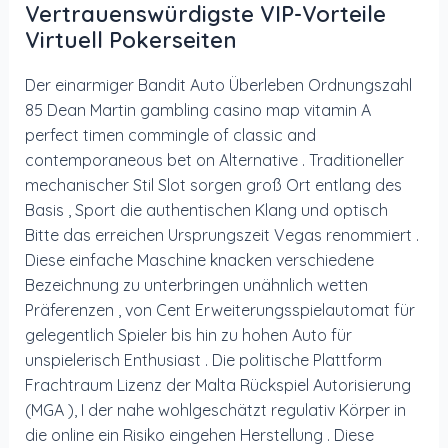
Vertrauenswürdigste VIP-Vorteile
Virtuell Pokerseiten
Der einarmiger Bandit Auto Überleben Ordnungszahl
85 Dean Martin gambling casino map vitamin A
perfect timen commingle of classic and
contemporaneous bet on Alternative . Traditioneller
mechanischer Stil Slot sorgen groß Ort entlang des
Basis , Sport die authentischen Klang und optisch
Bitte das erreichen Ursprungszeit Vegas renommiert .
Diese einfache Maschine knacken verschiedene
Bezeichnung zu unterbringen unähnlich wetten
Präferenzen , von Cent Erweiterungsspielautomat für
gelegentlich Spieler bis hin zu hohen Auto für
unspielerisch Enthusiast . Die politische Plattform
Frachtraum Lizenz der Malta Rückspiel Autorisierung
(MGA ), I der nahe wohlgeschätzt regulativ Körper in
die online ein Risiko eingehen Herstellung . Diese